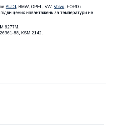
лів
AUDI
, BMW, OPEL, VW,
Volvo
, FORD і
 підвищених навантажень за температури не
GM 6277M,
 26361-88, KSM 2142.