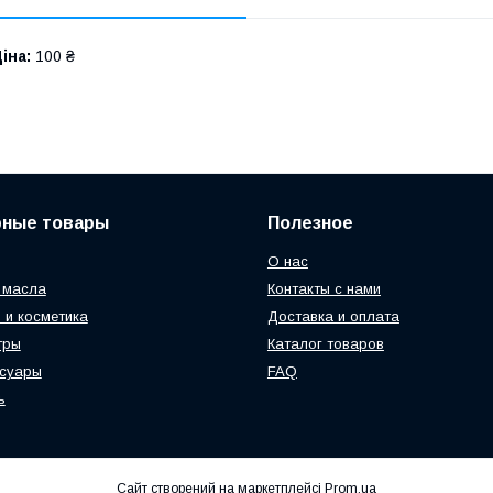
іна:
100 ₴
рные товары
Полезное
О нас
 масла
Контакты с нами
 и косметика
Доставка и оплата
тры
Каталог товаров
ссуары
FAQ
ь
Сайт створений на маркетплейсі
Prom.ua