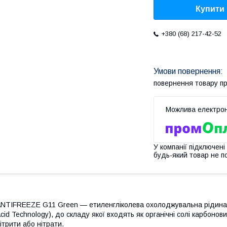
Купити
+380 (68) 217-42-52
повернення товару п
У компанії підключені
будь-який товар не п
NTIFREEZE G11 Green — етиленгліколева охолоджувальна рідина, 
cid Technology), до складу якої входять як органічні солі карбонови
ітрити або нітрати.