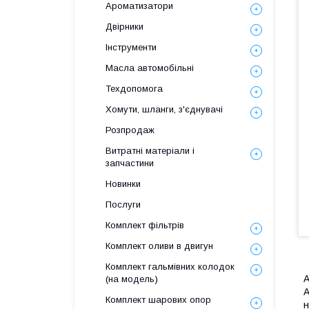
Ароматизатори
Двірники
Інструменти
Масла автомобільні
Техдопомога
Хомути, шланги, з'єднувачі
Розпродаж
Витратні матеріали і
запчастини
Новинки
Послуги
Комплект фільтрів
Комплект оливи в двигун
Комплект гальмівних колодок
A
(на модель)
A
Комплект шарових опор
н