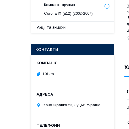
Комплект пружин
В
в
Corolla IX (E12) (2002-2007)
н
В
Акції та знижки
B
К
КОНТАКТИ
Х
101km
Івана Франка 53, Луцьк, Україна
В
К