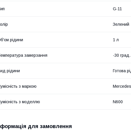
ип
G-11
олір
Зелений
б'єм рідини
1 л
емпература замерзання
-30 град.
ид рідини
Готова р
умісність з маркою
Mercedes
умісність з моделлю
N600
нформація для замовлення