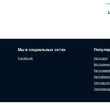
Ц
Мы в социальных сетях
Популя
Facebook
Автосвет
Моторные
Автохимия
Автофиль
Автоаксе
Техпомощ