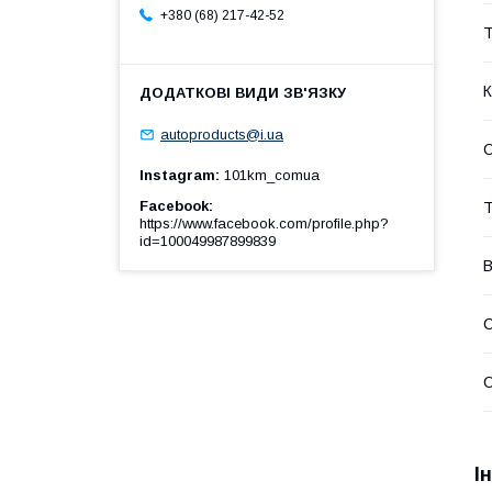
+380 (68) 217-42-52
Т
К
autoproducts@i.ua
О
Instagram
101km_comua
Facebook
Т
https://www.facebook.com/profile.php?
id=100049987899839
В
С
С
І