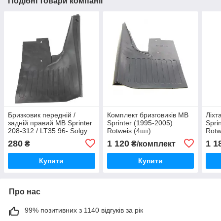
Подібні товари компанії
Бризковик передній /
Комплект бризговиків MB
Ліхт
задній правий MB Sprinter
Sprinter (1995-2005)
Spri
208-312 / LT35 96- Solgy
Rotweis (4шт)
Rotw
280
1 120
1 1
₴
₴/комплект
Купити
Купити
Про нас
99% позитивних з 1140 відгуків за рік