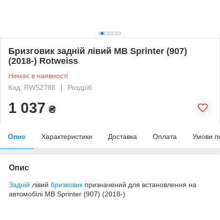
Бризговик задній лівий MB Sprinter (907)
(2018-) Rotweiss
Немає в наявності
Код: RWS2788
Роздріб
1 037
₴
Опис
Характеристики
Доставка
Оплата
Умови п
Опис
Задній
лівий
бризковик
призначений для встановлення на
автомобілі MB Sprinter (907) (2018-)