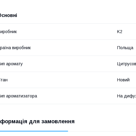
Основні
иробник
K2
раїна виробник
Польща
ип аромату
Цитрусов
Стан
Новий
ип ароматизатора
На дифу
нформація для замовлення