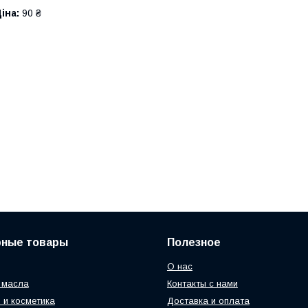
іна:
90 ₴
рные товары
Полезное
О нас
 масла
Контакты с нами
 и косметика
Доставка и оплата