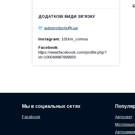
Ц
autoproducts@i.ua
Instagram
101km_comua
Facebook
https://www.facebook.com/profile.php?
id=100049987899839
Мы в социальных сетях
Популя
Facebook
Автосвет
Моторные
Автохимия