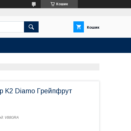
Кошик
Кошик
р K2 Diamo Грейпфрут
од:
V88GRA