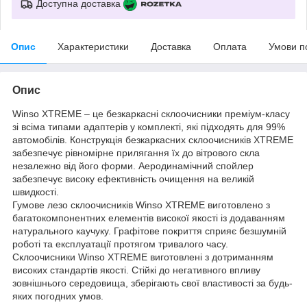
Доступна доставка
Опис
Характеристики
Доставка
Оплата
Умови п
Опис
Winso XTREME – це безкаркасні склоочисники преміум-класу
зі всіма типами адаптерів у комплекті, які підходять для 99%
автомобілів. Конструкція безкаркасних склоочисників XTREME
забезпечує рівномірне прилягання їх до вітрового скла
незалежно від його форми. Аеродинамічний спойлер
забезпечує високу ефективність очищення на великій
швидкості.
Гумове лезо склоочисників Winso XTREME виготовлено з
багатокомпонентних елементів високої якості із додаванням
натурального каучуку. Графітове покриття сприяє безшумній
роботі та експлуатації протягом тривалого часу.
Склоочисники Winso XTREME виготовлені з дотриманням
високих стандартів якості. Стійкі до негативного впливу
зовнішнього середовища, зберігають свої властивості за будь-
яких погодних умов.