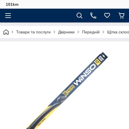
101km
Товари та послуги
Двірники
Передній
Щітка скло