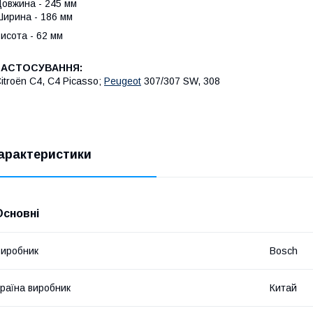
овжина - 245 мм
ирина - 186 мм
исота - 62 мм
ЗАСТОСУВАННЯ:
itroën C4, C4 Picasso;
Peugeot
307/307 SW, 308
арактеристики
Основні
иробник
Bosch
раїна виробник
Китай