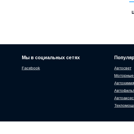
Ц
Мы в социальных сетях
Популя
Facebook
Автосвет
Моторные
Автохимия
Автофиль
Автоаксе
Техпомощ