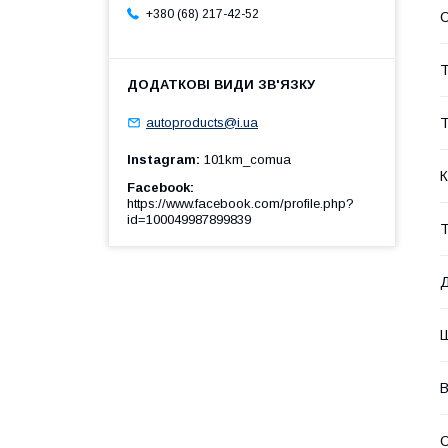
+380 (68) 217-42-52
Т
Т
autoproducts@i.ua
Instagram
101km_comua
К
Facebook
https://www.facebook.com/profile.php?
id=100049987899839
Т
В
С