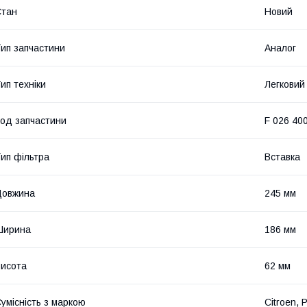
Стан
Новий
ип запчастини
Аналог
ип техніки
Легковий
од запчастини
F 026 40
ип фільтра
Вставка
Довжина
245 мм
Ширина
186 мм
исота
62 мм
умісність з маркою
Citroen, 