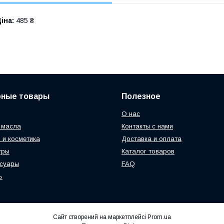
іна:
485 ₴
рные товары
Полезное
О нас
 масла
Контакты с нами
 и косметика
Доставка и оплата
тры
Каталог товаров
ссуары
FAQ
ь
Сайт створений на маркетплейсі
Prom.ua