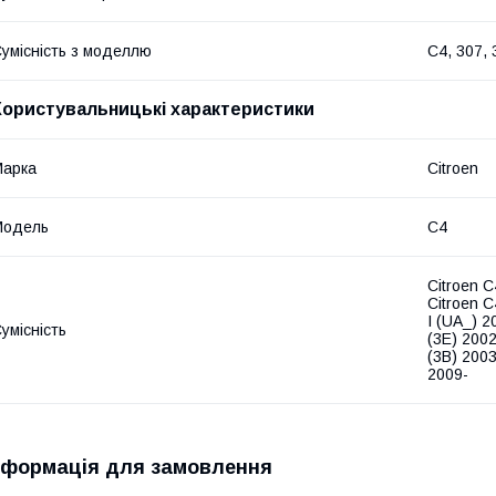
умісність з моделлю
C4, 307, 
Користувальницькі характеристики
Марка
Citroen
Модель
C4
Citroen C
Citroen C
I (UA_) 2
умісність
(3E) 200
(3B) 200
2009-
нформація для замовлення