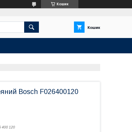
Кошик
Кошик
тряний Bosch F026400120
6 400 120