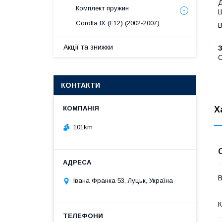
Д
Комплект пружин
Ш
Corolla IX (E12) (2002-2007)
В
Акції та знижки
C
КОНТАКТИ
Х
101km
В
Івана Франка 53, Луцьк, Україна
К