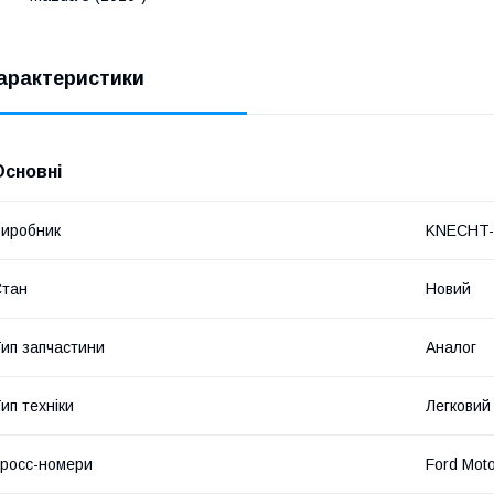
арактеристики
Основні
иробник
KNECHT
Стан
Новий
ип запчастини
Аналог
ип техніки
Легковий
росс-номери
Ford Mot