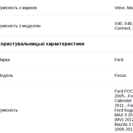
умісність з маркою
Volvo, Ma
V40, S40,
умісність з моделлю
Connect, 
Користувальницькі характеристики
Марка
Ford
Модель
Focus
Ford FOC
2005-, Fo
Cabriolet
2011-, Fo
умісність
Ford Kug
MAX II 20
(MV) 2012
Mazda 3 
2006-2012