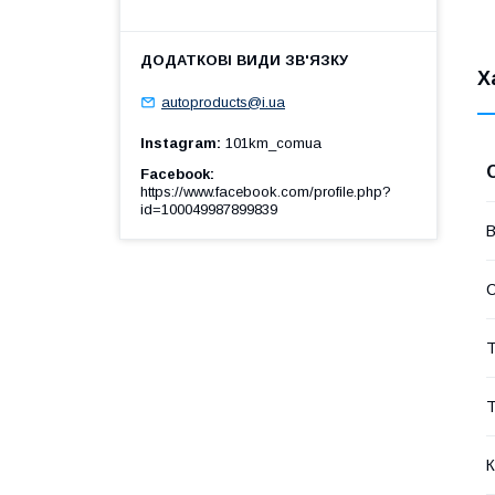
Х
autoproducts@i.ua
Instagram
101km_comua
Facebook
https://www.facebook.com/profile.php?
id=100049987899839
В
Т
Т
К