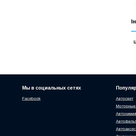
І
Ц
Мы в социальных сетях
Популя
Facebook
Автосвет
Моторные
Автохимия
Автофиль
Автоаксе