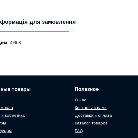
нформація для замовлення
іна:
496 ₴
рные товары
Полезное
О нас
 масла
Контакты с нами
 и косметика
Доставка и оплата
тры
Каталог товаров
ссуары
FAQ