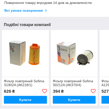
Повернення товару впродовж 14 днів за домовленістю
Всі умови повернення
Подібні товари компанії
Фільтр повітряний Sofima
Фільтр повітряний Sofima
Філь
S1902A (AK218/1)
S0212A (AK370/4)
A129
626
394
527
₴
₴
Купити
Купити