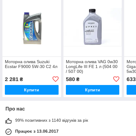
Моторна олива Suzuki
Моторна олива VAG 0w30
Мото
Ecstar F9000 5W-30 C2 4л
LongLife III FE 1 л (504 00
Giga
/ 507 00)
5w30
2 281
580
633
₴
₴
Купити
Купити
Про нас
99% позитивних з 1140 відгуків за рік
Працює з 13.06.2017