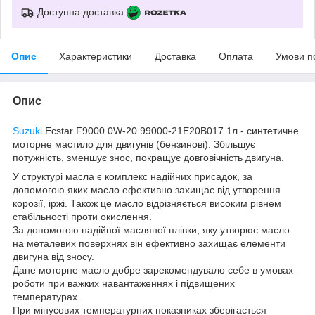
Доступна доставка
Опис
Характеристики
Доставка
Оплата
Умови п
Опис
Suzuki
Ecstar F9000 0W-20 99000-21E20B017 1л - синтетичне
моторне мастило для двигунів (бензинові). Збільшує
потужність, зменшує знос, покращує довговічність двигуна.
У структурі масла є комплекс надійних присадок, за
допомогою яких масло ефективно захищає від утворення
корозії, іржі. Також це масло відрізняється високим рівнем
стабільності проти окислення.
За допомогою надійної масляної плівки, яку утворює масло
на металевих поверхнях він ефективно захищає елементи
двигуна від зносу.
Дане моторне масло добре зарекомендувало себе в умовах
роботи при важких навантаженнях і підвищених
температурах.
При мінусових температурних показниках зберігається