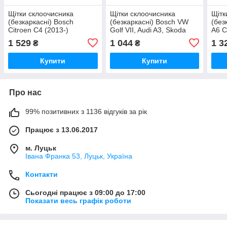
Щітки склоочисника
Щітки склоочисника
Щітк
(безкаркасні) Bosch
(безкаркасні) Bosch VW
(без
Citroen C4 (2013-)
Golf VII, Audi A3, Skoda
A6 C
(800/750мм)
Superb (2012-)
(555
1 529
1 044
1 3
₴
₴
(650/450мм)
Купити
Купити
Про нас
99% позитивних з 1136 відгуків за рік
Працює з 13.06.2017
м. Луцьк
Івана Франка 53, Луцьк, Україна
Контакти
Сьогодні працює з 09:00 до 17:00
Показати весь графік роботи