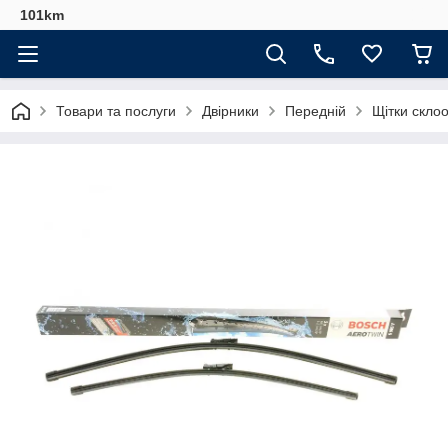
101km
Товари та послуги
Двірники
Передній
Щітки склоо