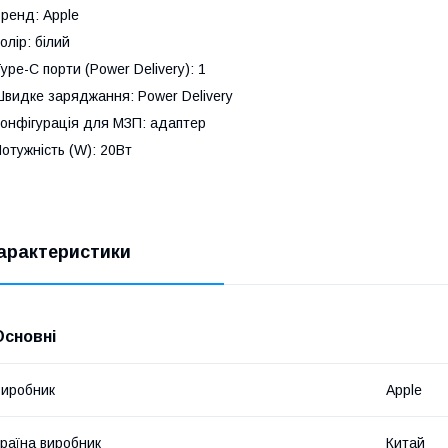
ренд: Apple
олір: білий
ype-C порти (Power Delivery): 1
видке заряджання: Power Delivery
онфігурація для МЗП: адаптер
отужність (W): 20Вт
арактеристики
Основні
иробник
Apple
раїна виробник
Китай