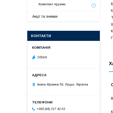
Б
Комплект пружин
К
Акції та знижки
T
Ш
К
КОНТАКТИ
П
101km
Х
Івана Франка 53, Луцьк, Україна
В
+380 (68) 217-42-52
К