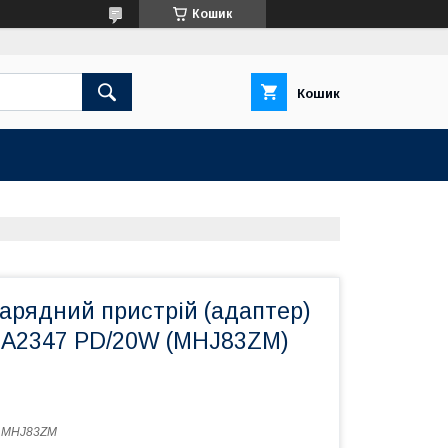
Кошик
Кошик
арядний пристрій (адаптер)
e A2347 PD/20W (MHJ83ZM)
:
MHJ83ZM