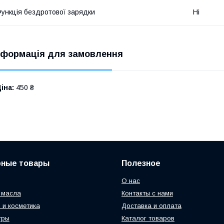
ункція бездротової зарядки
Ні
нформація для замовлення
іна:
450 ₴
рные товары
Полезное
О нас
 масла
Контакты с нами
 и косметика
Доставка и оплата
тры
Каталог товаров