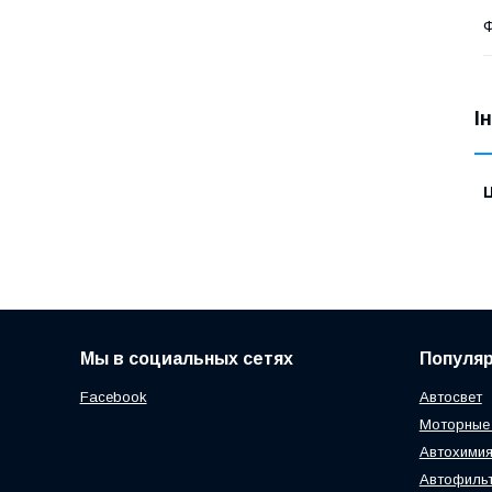
Ф
І
Ц
Мы в социальных сетях
Популя
Facebook
Автосвет
Моторные
Автохимия
Автофиль