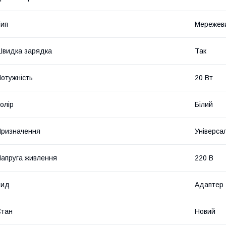
ип
Мережев
видка зарядка
Так
отужність
20 Вт
олір
Білий
ризначення
Універса
апруга живлення
220 В
Вид
Адаптер
Стан
Новий