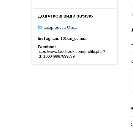
Т
autoproducts@i.ua
Ш
Instagram
101km_comua
П
Facebook
https://www.facebook.com/profile.php?
id=100049987899839
К
П
Н