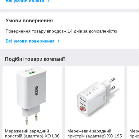
Всі умови оплати
Умови повернення
Повернення товару впродовж 14 днів за домовленістю
Всі умови повернення
Подібні товари компанії
Мережевий зарядний
Мережевий зарядний
Мер
пристрій (адаптер) XO L36
пристрій (адаптер) XO L95
прис