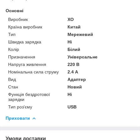
Основні
Виробник
XO
Країна виробник
Китай
Тип
Мережевий
Швидка зарядка
Ні
Колір
Білий
Призначення
Універсальне
Напруга живлення
220 В
Номінальна сила струму
2.4 А
Вид
Адаптер
Стан
Новий
Функція бездротової
Ні
зарядки
Тип роз'єму
USB
Приховати
Умови доставки