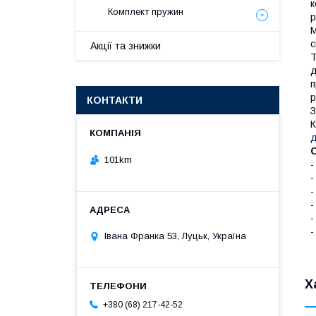
к
Комплект пружин
р
М
с
Акції та знижки
T
д
п
р
КОНТАКТИ
З
К
д
101km
-
-
-
-
-
-
Івана Франка 53, Луцьк, Україна
Х
+380 (68) 217-42-52