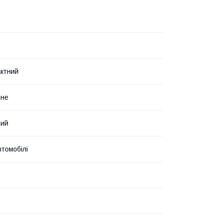
ктний
чне
вий
втомобілі