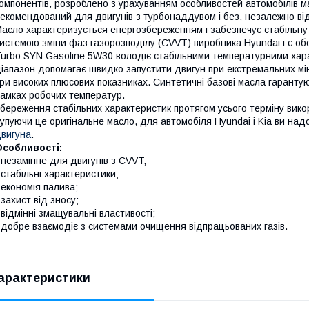
омпонентів, розроблено з урахуванням особливостей автомобілів ма
екомендований для двигунів з турбонаддувом і без, незалежно від
асло характеризується енергозбереженням і забезпечує стабільну
истемою зміни фаз газорозподілу (CVVT) виробника Hyundai і є обо
urbo SYN Gasoline 5W30 володіє стабільними температурними ха
іапазон допомагає швидко запустити двигун при екстремальних мін
ри високих плюсових показниках. Синтетичні базові масла гарантую
амках робочих температур.
береження стабільних характеристик протягом усього терміну вик
упуючи це оригінальне масло, для автомобіля Hyundai і Kia ви надо
вигуна
.
Особливості:
 незамінне для двигунів з CVVT;
 стабільні характеристики;
 економія палива;
 захист від зносу;
 відмінні змащувальні властивості;
 добре взаємодіє з системами очищення відпрацьованих газів.
арактеристики