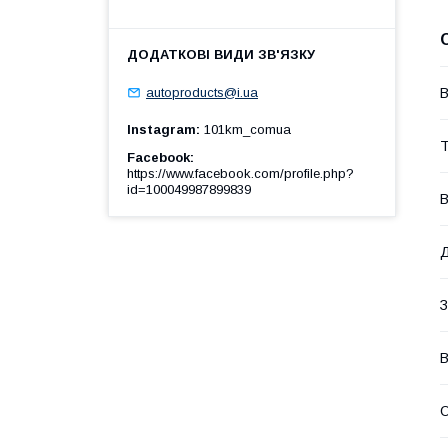
В
autoproducts@i.ua
Instagram
101km_comua
Т
Facebook
https://www.facebook.com/profile.php?
id=100049987899839
В
Д
З
В
О