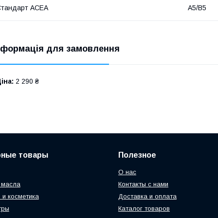
Стандарт ACEA
A5/B5
нформація для замовлення
іна:
2 290 ₴
рные товары
Полезное
О нас
 масла
Контакты с нами
 и косметика
Доставка и оплата
тры
Каталог товаров