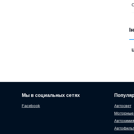
І
Ц
Мы в социальных сетях
Популя
Facebook
Автосвет
Моторные
Автохимия
Автофиль