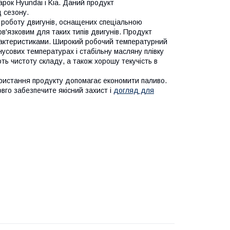
рок Hyundai і Kia. Даний продукт
 сезону.
 роботу двигунів, оснащених спеціальною
в'язковим для таких типів двигунів. Продукт
рактеристиками. Широкий робочий температурний
усових температурах і стабільну масляну плівку
ть чистоту складу, а також хорошу текучість в
ористання продукту допомагає економити паливо.
вго забезпечите якісний захист і
догляд для