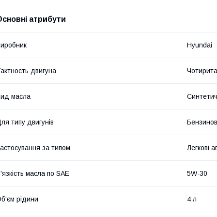
Основні атрибути
иробник
Hyundai
актность двигуна
Чотирита
ид масла
Синтети
ля типу двигунів
Бензино
астосування за типом
Легкові а
'язкість масла по SAE
5W-30
б'єм рідини
4 л