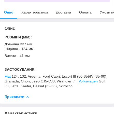
Опис
Характеристики
Доставка
Оплата
Умови п
Опис
РОЗМІРИ (MM):
Довжина 337 мм
Ширина - 134 мм
Висота - 41 мм
ЗАСТОСУВАННЯ:
Fiat
124, 132, Argenta; Ford Capri, Escort III (80-85)/IV (85-90),
Granada, Orion; Jeep CJ5-CJ8, Wrangler I/II;
Volkswagen
Golf
I/II, Jetta, Kaefer, Passat (32/33), Scirocco
Приховати
Характеристики