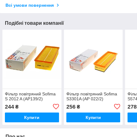
Всі умови повернення
Подібні товари компанії
Фільтр повітряний Sofima
Фільтр повітряний Sofima
Філь
S 2012 A (AP139/2)
S3301A (AP 022/2)
S574
244
256
278
₴
₴
Купити
Купити
Про нас