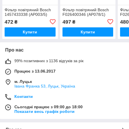
Фільтр повітряний Bosch
Фільтр повітряний Bosch
Філь
1457433338 (AP003/5)
F026400346 (AP078/1)
F026
472
497
480
₴
₴
Купити
Купити
Про нас
99% позитивних з 1136 відгуків за рік
Працює з 13.06.2017
м. Луцьк
Івана Франка 53, Луцьк, Україна
Контакти
Сьогодні працює з 09:00 до 18:00
Показати весь графік роботи