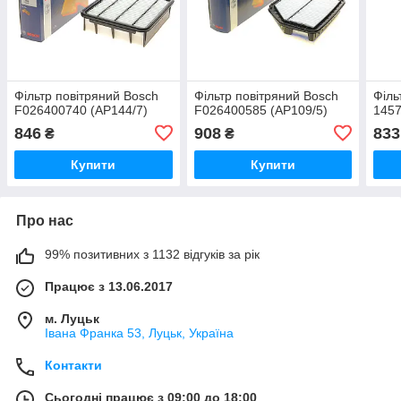
Фільтр повітряний Bosch
Фільтр повітряний Bosch
Філь
F026400740 (AP144/7)
F026400585 (AP109/5)
1457
846
908
833
₴
₴
Купити
Купити
Про нас
99% позитивних з 1132 відгуків за рік
Працює з 13.06.2017
м. Луцьк
Івана Франка 53, Луцьк, Україна
Контакти
Сьогодні працює з 09:00 до 18:00