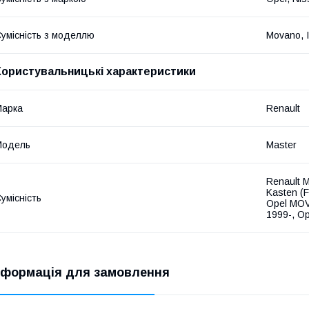
умісність з моделлю
Movano, I
Користувальницькі характеристики
Марка
Renault
Модель
Master
Renault 
Kasten (
умісність
Opel MOV
1999-, O
нформація для замовлення