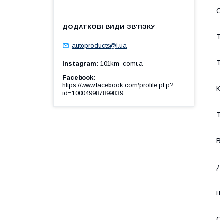
Т
autoproducts@i.ua
Т
Instagram
101km_comua
Facebook
https://www.facebook.com/profile.php?
К
id=100049987899839
Т
В
С