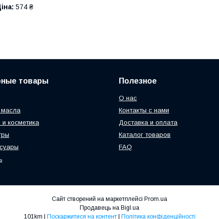
іна:
574 ₴
рные товары
Полезное
О нас
 масла
Контакты с нами
 и косметика
Доставка и оплата
тры
Каталог товаров
ссуары
FAQ
ь
Сайт створений на маркетплейсі
Prom.ua
Продавець на Bigl.ua
101km |
Поскаржитися на контент
|
Політика конфіденційності