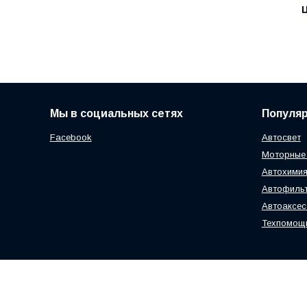
Ц
Мы в социальных сетях
Популя
Facebook
Автосвет
Моторные
Автохимия
Автофиль
Автоаксе
Техпомощ