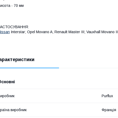
исота - 70 мм
ЗАСТОСУВАННЯ:
issan
Interstar; Opel Movano A; Renault Master III; Vauxhall Movano II
арактеристики
Основні
иробник
Purflux
раїна виробник
Франція