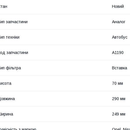
Стан
Новий
ип запчастини
Аналог
ип техніки
Автобус
од запчастини
A1190
ип фільтра
Вставка
исота
70 мм
Довжина
290 мм
Ширина
249 мм
умісність з маркою
Opel, Nis