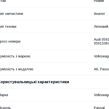
Стан
Новий
ип запчастини
Аналог
ип техніки
Легковий
Audi 059
росс-номери
0591338
умісність з маркою
Volkswag
умісність з моделлю
A6, Passa
Користувальницькі характеристики
Марка
Volkswag
Модель
Passat