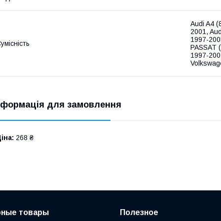
Audi A4 (
2001, Aud
1997-200
умісність
PASSAT (
1997-200
Volkswag
нформація для замовлення
іна:
268 ₴
рные товары
Полезное