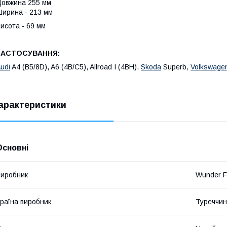
овжина 255 мм
ирина - 213 мм
исота - 69 мм
ЗАСТОСУВАННЯ:
udi
A4 (B5/8D), A6 (4B/C5), Allroad I (4BH),
Skoda
Superb,
Volkswage
арактеристики
Основні
иробник
Wunder Fi
раїна виробник
Туреччи