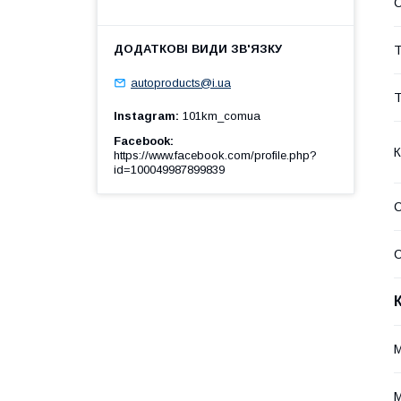
Т
autoproducts@i.ua
Т
Instagram
101km_comua
Facebook
К
https://www.facebook.com/profile.php?
id=100049987899839
С
С