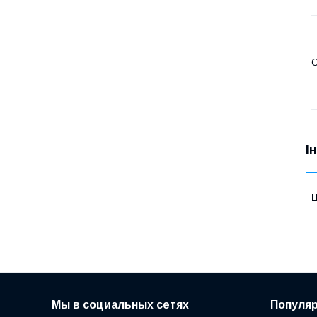
С
І
Ц
Мы в социальных сетях
Популя