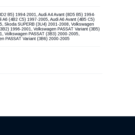
8D2 B5) 1994-2001, Audi A4 Avant (8D5 B5) 1994-
i A6 (4B2 C5) 1997-2005, Audi A6 Avant (4B5 C5)
5, Skoda SUPERB (3U4) 2001-2008, Volkswagen
3B2) 1996-2001, Volkswagen PASSAT Variant (3B5)
1, Volkswagen PASSAT (3B3) 2000-2005,
en PASSAT Variant (3B6) 2000-2005