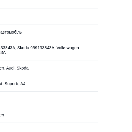
 автомобіль
133843A; Skoda 059133843A; Volkswagen
43A
en, Audi, Skoda
t, Superb, A4
en