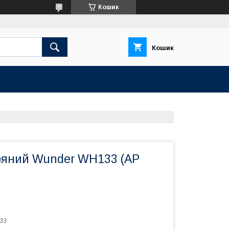
Кошик
Кошик
тряний Wunder WH133 (AP
33