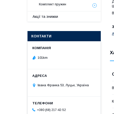
Д
Комплект пружин
Ш
В
Акції та знижки
A
КОНТАКТИ
Х
101km
Івана Франка 53, Луцьк, Україна
В
К
+380 (68) 217-42-52