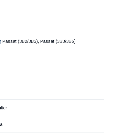
n
Passat (3B2/3B5), Passat (3B3/3B6)
lter
на