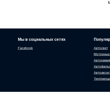
Ц
Мы в социальных сетях
Популя
Facebook
Автосвет
Моторные
Автохимия
Автофиль
Автоаксе
Техпомощ