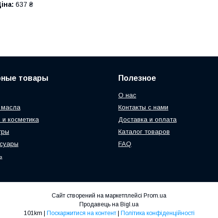
іна:
637 ₴
рные товары
Полезное
О нас
 масла
Контакты с нами
 и косметика
Доставка и оплата
тры
Каталог товаров
ссуары
FAQ
ь
Сайт створений на маркетплейсі
Prom.ua
Продавець на Bigl.ua
101km |
Поскаржитися на контент
|
Політика конфіденційності