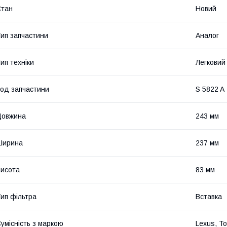
Стан
Новий
ип запчастини
Аналог
ип техніки
Легковий
од запчастини
S 5822 A
Довжина
243 мм
Ширина
237 мм
исота
83 мм
ип фільтра
Вставка
умісність з маркою
Lexus, To