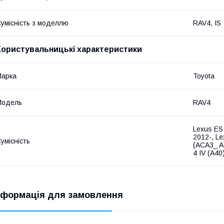
умісність з моделлю
RAV4, IS
Користувальницькі характеристики
Марка
Toyota
Модель
RAV4
Lexus ES
2012-, Le
умісність
(ACA3_ A
4 IV (A40
нформація для замовлення