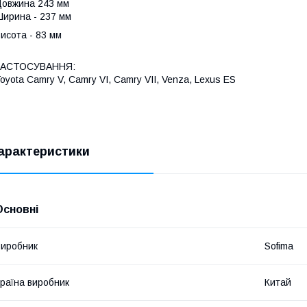
овжина 243 мм
ирина - 237 мм
исота - 83 мм
ЗАСТОСУВАННЯ:
oyota Camry V, Camry VI, Camry VII, Venza, Lexus ES
арактеристики
Основні
иробник
Sofima
раїна виробник
Китай