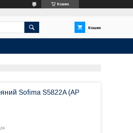
Кошик
Кошик
ряний Sofima S5822A (AP
22A