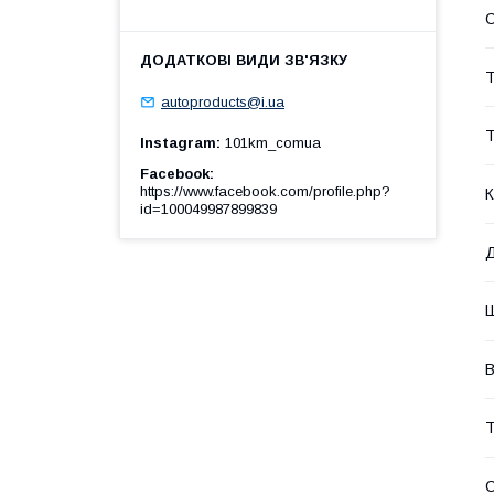
Т
autoproducts@i.ua
Т
Instagram
101km_comua
Facebook
https://www.facebook.com/profile.php?
К
id=100049987899839
В
Т
С