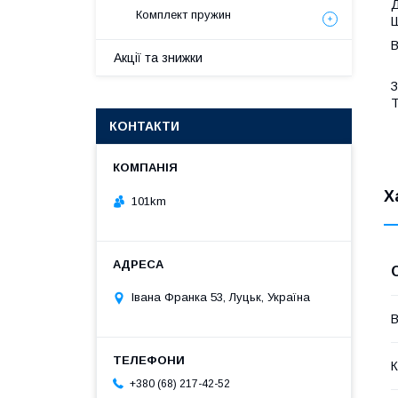
Д
Комплект пружин
Ш
В
Акції та знижки
T
КОНТАКТИ
Х
101km
Івана Франка 53, Луцьк, Україна
В
К
+380 (68) 217-42-52