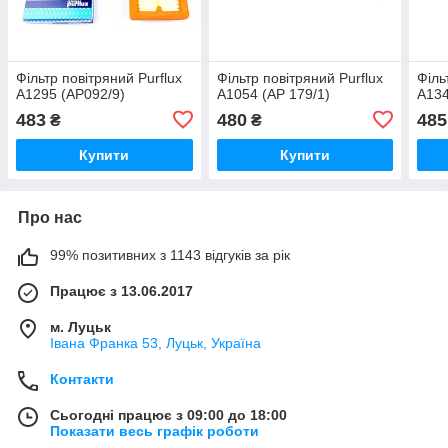
Фільтр повітряний Purflux
Фільтр повітряний Purflux
Філь
A1295 (AP092/9)
A1054 (AP 179/1)
A134
483
480
485
₴
₴
Купити
Купити
Про нас
99% позитивних з 1143 відгуків за рік
Працює з 13.06.2017
м. Луцьк
Івана Франка 53, Луцьк, Україна
Контакти
Сьогодні працює з 09:00 до 18:00
Показати весь графік роботи