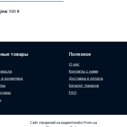
іна:
590 ₴
рные товары
Полезное
О нас
 масла
Контакты с нами
 и косметика
Доставка и оплата
тры
Каталог товаров
ссуары
FAQ
ь
Сайт створений на маркетплейсі
Prom.ua