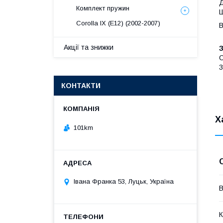
Д
Комплект пружин
Ш
Corolla IX (E12) (2002-2007)
В
Акції та знижки
C
3
КОНТАКТИ
Х
101km
Івана Франка 53, Луцьк, Україна
В
К