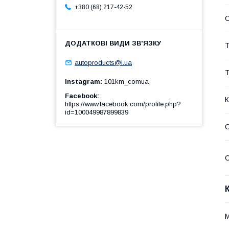
+380 (68) 217-42-52
Т
autoproducts@i.ua
Т
Instagram
101km_comua
Facebook
К
https://www.facebook.com/profile.php?
id=100049987899839
С
С