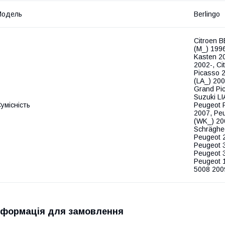
Модель
Berlingo
Citroen 
(M_) 199
Kasten 20
2002-, C
Picasso 2
(LA_) 200
Grand Pic
Suzuki L
умісність
Peugeot 
2007, Pe
(WK_) 20
Schräghec
Peugeot 
Peugeot 
Peugeot 
Peugeot 
5008 200
нформація для замовлення