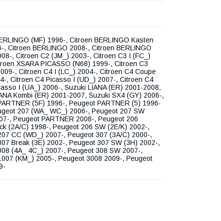
BERLINGO (MF) 1996-, Citroen BERLINGO Kasten
6-, Citroen BERLINGO 2008-, Citroen BERLINGO
08-, Citroen C2 (JM_) 2003-, Citroen C3 I (FC_)
itroen XSARA PICASSO (N68) 1999-, Citroen C3
009-, Citroen C4 I (LC_) 2004-, Citroen C4 Coupe
4-, Citroen C4 Picasso I (UD_) 2007-, Citroen C4
asso I (UA_) 2006-, Suzuki LIANA (ER) 2001-2008,
IANA Kombi (ER) 2001-2007, Suzuki SX4 (GY) 2006-,
PARTNER (5F) 1996-, Peugeot PARTNER (5) 1996-
ugeot 207 (WA_ WC_) 2006-, Peugeot 207 SW
07-, Peugeot PARTNER 2008-, Peugeot 206
k (2A/C) 1998-, Peugeot 206 SW (2E/K) 2002-,
207 CC (WD_) 2007-, Peugeot 307 (3A/C) 2000-,
307 Break (3E) 2002-, Peugeot 307 SW (3H) 2002-,
308 (4A_ 4C_) 2007-, Peugeot 308 SW 2007-,
1007 (KM_) 2005-, Peugeot 3008 2009-, Peugeot
9-