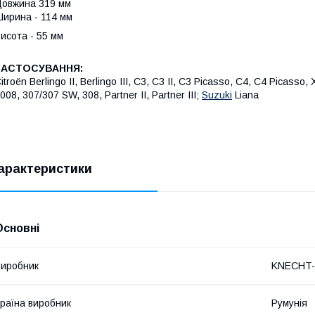
овжина 319 мм
ирина - 114 мм
исота - 55 мм
ЗАСТОСУВАННЯ:
itroën Berlingo II, Berlingo III, C3, C3 II, C3 Picasso, C4, C4 Picasso
008, 307/307 SW, 308, Partner II, Partner III;
Suzuki
Liana
арактеристики
Основні
иробник
KNECHT
раїна виробник
Румунія