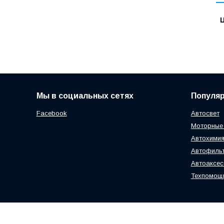
Ц
Мы в социальных сетях
Популя
Facebook
Автосвет
Моторные
Автохимия
Автофиль
Автоаксе
Техпомощ