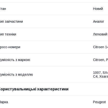
Стан
Новий
ип запчастини
Аналог
ип техніки
Легковий
росс-номери
Citroen 
умісність з маркою
Citroen, 
1007, SX4
умісність з моделлю
C4, Xsara
Користувальницькі характеристики
Марка
Peugeot