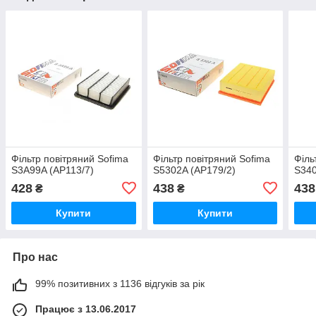
Фільтр повітряний Sofima
Фільтр повітряний Sofima
Філь
S3A99A (AP113/7)
S5302A (AP179/2)
S340
428
438
438
₴
₴
Купити
Купити
Про нас
99% позитивних з 1136 відгуків за рік
Працює з 13.06.2017