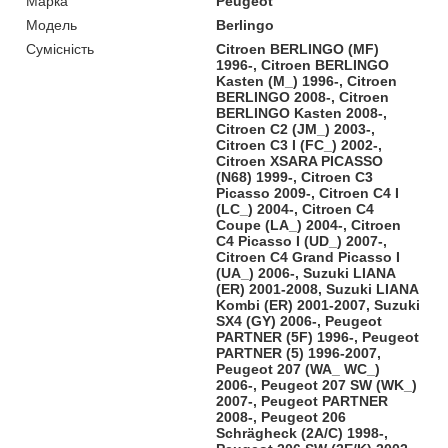
Марка
Peugeot
Модель
Berlingo
Сумісність
Citroen BERLINGO (MF)
1996-, Citroen BERLINGO
Kasten (M_) 1996-, Citroen
BERLINGO 2008-, Citroen
BERLINGO Kasten 2008-,
Citroen C2 (JM_) 2003-,
Citroen C3 I (FC_) 2002-,
Citroen XSARA PICASSO
(N68) 1999-, Citroen C3
Picasso 2009-, Citroen C4 I
(LC_) 2004-, Citroen C4
Coupe (LA_) 2004-, Citroen
C4 Picasso I (UD_) 2007-,
Citroen C4 Grand Picasso I
(UA_) 2006-, Suzuki LIANA
(ER) 2001-2008, Suzuki LIANA
Kombi (ER) 2001-2007, Suzuki
SX4 (GY) 2006-, Peugeot
PARTNER (5F) 1996-, Peugeot
PARTNER (5) 1996-2007,
Peugeot 207 (WA_ WC_)
2006-, Peugeot 207 SW (WK_)
2007-, Peugeot PARTNER
2008-, Peugeot 206
Schrägheck (2A/C) 1998-,