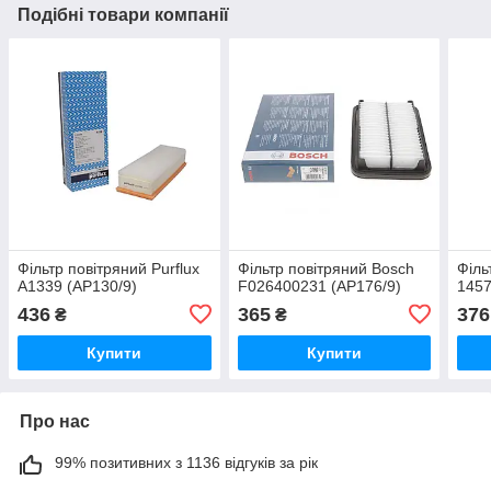
Подібні товари компанії
Фільтр повітряний Purflux
Фільтр повітряний Bosch
Філь
A1339 (AP130/9)
F026400231 (AP176/9)
1457
436
365
376
₴
₴
Купити
Купити
Про нас
99% позитивних з 1136 відгуків за рік