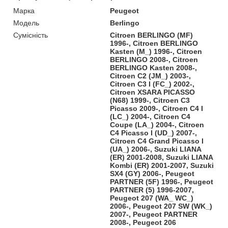
Марка
Peugeot
Модель
Berlingo
Сумісність
Citroen BERLINGO (MF)
1996-, Citroen BERLINGO
Kasten (M_) 1996-, Citroen
BERLINGO 2008-, Citroen
BERLINGO Kasten 2008-,
Citroen C2 (JM_) 2003-,
Citroen C3 I (FC_) 2002-,
Citroen XSARA PICASSO
(N68) 1999-, Citroen C3
Picasso 2009-, Citroen C4 I
(LC_) 2004-, Citroen C4
Coupe (LA_) 2004-, Citroen
C4 Picasso I (UD_) 2007-,
Citroen C4 Grand Picasso I
(UA_) 2006-, Suzuki LIANA
(ER) 2001-2008, Suzuki LIANA
Kombi (ER) 2001-2007, Suzuki
SX4 (GY) 2006-, Peugeot
PARTNER (5F) 1996-, Peugeot
PARTNER (5) 1996-2007,
Peugeot 207 (WA_ WC_)
2006-, Peugeot 207 SW (WK_)
2007-, Peugeot PARTNER
2008-, Peugeot 206