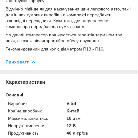
конструкції корпусу.
Відмінно підійде як для накачування шин легкового авто, так і
для інших гумових виробів - в комплекті передбачені
відповідні перехідники. Крім того, для перенесення
компресора передбачена сумка-чохол.
На даний компресор поширюється гарантія терміном три
роки, а також післягарантійне обслуговування.
Рекомендований для коліс діаметром R13 - R16.
Приховати
Характеристики
Основні
Виробник
Vitol
Країна виробник
Китай
Максимальний тиск
10 атм
Напруга живлення
12 В
Продуктивність
40 літр/хв