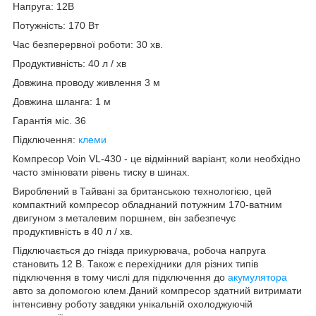
Напруга: 12В
Потужність: 170 Вт
Час безперервної роботи: 30 хв.
Продуктивність: 40 л / хв
Довжина проводу живлення 3 м
Довжина шланга: 1 м
Гарантія міс. 36
Підключення:
клеми
Компресор Voin VL-430 - це відмінний варіант, коли необхідно
часто змінювати рівень тиску в шинах.
Вироблений в Тайвані за британською технологією, цей
компактний компресор обладнаний потужним 170-ватним
двигуном з металевим поршнем, він забезпечує
продуктивність в 40 л / хв.
Підключається до гнізда прикурювача, робоча напруга
становить 12 В. Також є перехідники для різних типів
підключення в тому числі для підключення до
акумулятора
авто за допомогою клем.Даний компресор здатний витримати
інтенсивну роботу завдяки унікальній охолоджуючій