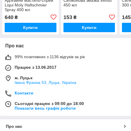
Адгезійне мастило-спрей
Силіконова змазка Winso
Силі
Liqui Moly Haftschmier
450 мл
300 
Spray 400 мл
640
153
145
₴
₴
Купити
Купити
Про нас
99% позитивних з 1136 відгуків за рік
Працює з 13.06.2017
м. Луцьк
Івана Франка 53, Луцьк, Україна
Контакти
Сьогодні працює з 09:00 до 18:00
Показати весь графік роботи
Про нас