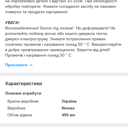
на оброблювані деталі з відстані 10-15см. При необхідності
обробку повторити. Уникати попадання засобу на лаковані
поверхні та продукти харчування.
УВАГА!
Вогненебезпечно! Балон під тиском! Не деформувати! Не
розпилюйте поблизу вогню або іншого джерела тепла,
джерел електроструму. Уникати потрапляння прямих
сонячних променів і нагрівання понад 50 ° C. Використовуйте
в добре провітрюваних приміщеннях. Берегти від дітей!
Променів і нагрівання понад 50 ° C
Приховати
Характеристики
Основні атрибути
Країна виробник
Україна
Виробник
Nowax
Об'єм рідини
450 мл