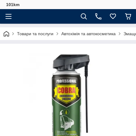
101km
Товари та послуги
Автохімія та автокосметика
Змаще