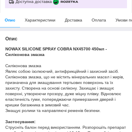
Доступна доставка
Опис
Характеристики
Доставка
Оплата
Умови п
Опис
NOWAX SILICONE SPRAY COBRA NX45700 450мл -
Силіконова змазка
Силіконова змазка
Являє собою ізолюючий, антифрикційний і захисний засіб.
Силіконова змазка, що не містить мінеральних масел і жирів,
призначена для змащування тертьових поверхонь та їх
захисту. Створена на основі силікону. Захищає і змащує
поверхні, утворюючи прозору, дуже міцну плівку. Відновлює
еластичність гуми, попереджаючи примерзання дверей і
кришки багажника в зимовий час.
Змащує ролики та направляючі ременів безпеки.
Застосування:
Струсніть балон перед використанням. Розпорошіть препарат