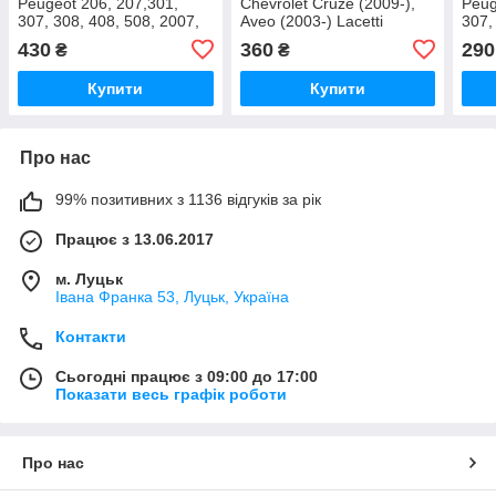
Peugeot 206, 207,301,
Chevrolet Cruze (2009-),
Peug
307, 308, 408, 508, 2007,
Aveo (2003-) Lacetti
307,
3008, Citroen C3, C4, C5
(2003-), Orlando (2010-)
Citr
430
360
290
₴
₴
NTY
NTY
Купити
Купити
Про нас
99% позитивних з 1136 відгуків за рік
Працює з 13.06.2017
м. Луцьк
Івана Франка 53, Луцьк, Україна
Контакти
Сьогодні працює з 09:00 до 17:00
Показати весь графік роботи
Про нас