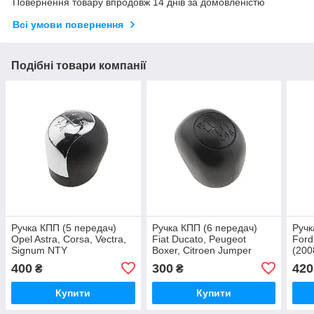
Повернення товару впродовж 14 днів за домовленістю
Всі умови повернення
Подібні товари компанії
Ручка КПП (5 передач)
Ручка КПП (6 передач)
Ручк
Opel Astra, Corsa, Vectra,
Fiat Ducato, Peugeot
Ford
Signum NTY
Boxer, Citroen Jumper
(200
(1994-2010) NTY
400
300
420
₴
₴
Купити
Купити