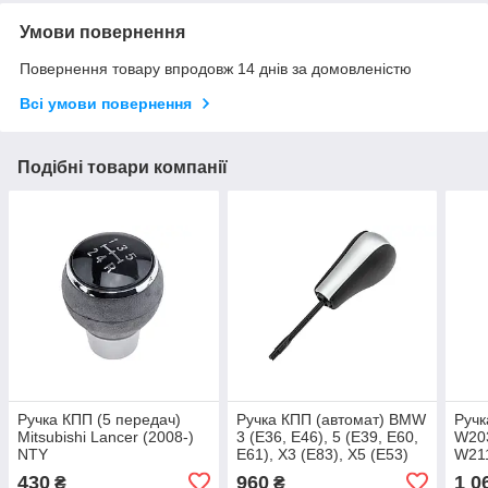
Умови повернення
Повернення товару впродовж 14 днів за домовленістю
Всі умови повернення
Подібні товари компанії
Ручка КПП (5 передач)
Ручка КПП (автомат) BMW
Ручк
Mitsubishi Lancer (2008-)
3 (E36, E46), 5 (E39, E60,
W203
NTY
E61), X3 (E83), X5 (E53)
W21
NTY
430
960
1 0
₴
₴