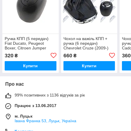
Ручка КПП (5 передач)
Чохол на важіль КПП +
Чохо
Fiat Ducato, Peugeot
ручка (6 передач)
ручк
Boxer, Citroen Jumper
Chevrolet Cruze (2009-)
Cadd
(1994-2010) NTY
NTY
(200
320
660
360
₴
₴
Купити
Купити
Про нас
99% позитивних з 1136 відгуків за рік
Працює з 13.06.2017
м. Луцьк
Івана Франка 53, Луцьк, Україна