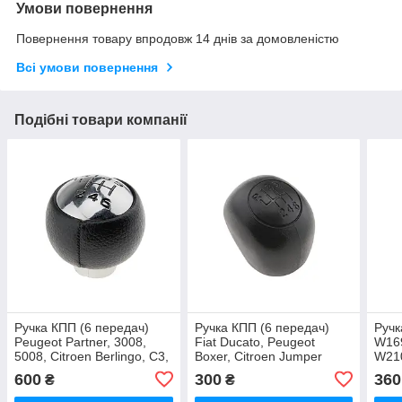
Умови повернення
Повернення товару впродовж 14 днів за домовленістю
Всі умови повернення
Подібні товари компанії
Ручка КПП (6 передач)
Ручка КПП (6 передач)
Ручк
Peugeot Partner, 3008,
Fiat Ducato, Peugeot
W169
5008, Citroen Berlingo, C3,
Boxer, Citroen Jumper
W21
C4 NTY
(1994-2010) NTY
600
300
360
₴
₴