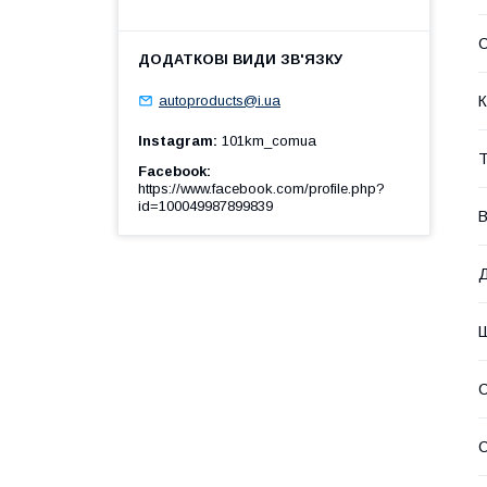
К
autoproducts@i.ua
Instagram
101km_comua
Т
Facebook
https://www.facebook.com/profile.php?
id=100049987899839
В
С
С