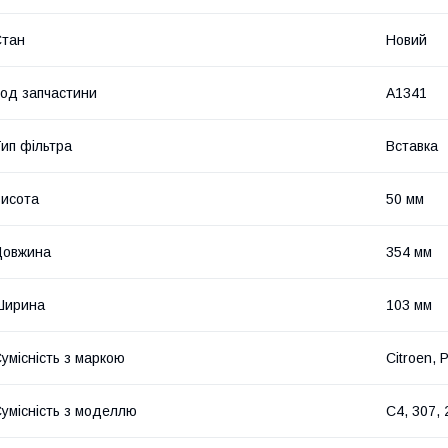
Стан
Новий
од запчастини
A1341
ип фільтра
Вставка
исота
50 мм
Довжина
354 мм
Ширина
103 мм
умісність з маркою
Citroen, 
умісність з моделлю
C4, 307, 