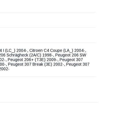
4 I (LC_) 2004-, Citroen C4 Coupe (LA_) 2004-,
206 Schrägheck (2A/C) 1998-, Peugeot 206 SW
02-, Peugeot 206+ (T3E) 2009-, Peugeot 307
00-, Peugeot 307 Break (3E) 2002-, Peugeot 307
2002-