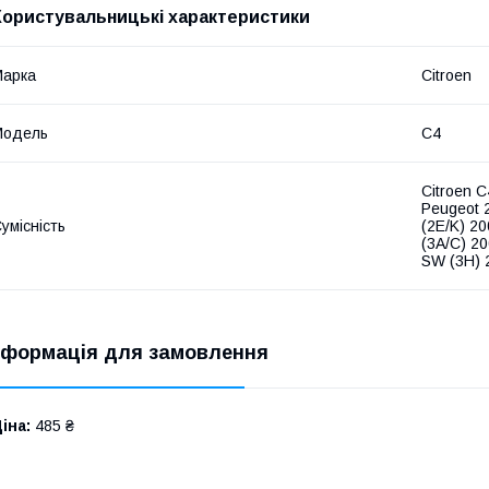
Користувальницькі характеристики
Марка
Citroen
Модель
C4
Citroen C
Peugeot 
умісність
(2E/K) 20
(3A/C) 20
SW (3H) 
нформація для замовлення
іна:
485 ₴