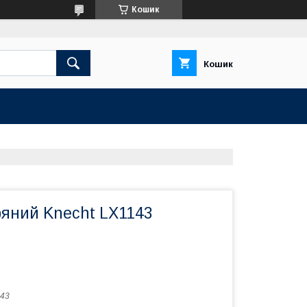
Кошик
Кошик
ряний Knecht LX1143
43