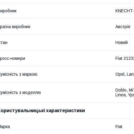
иробник
KNECHT
раїна виробник
Австрія
Стан
Новий
росс-номери
Fiat 212
умісність з маркою
Opel, Lan
Doblo, Mi
умісність з моделлю
Linea, Yp
Користувальницькі характеристики
Марка
Fiat