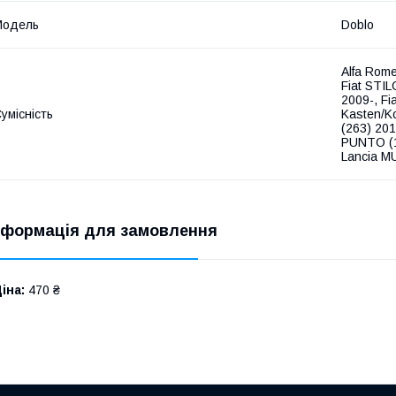
Модель
Doblo
Alfa Rome
Fiat STIL
2009-, Fi
умісність
Kasten/Ko
(263) 201
PUNTO (1
Lancia M
нформація для замовлення
іна:
470 ₴