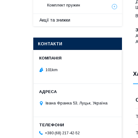
Д
Комплект пружин
Ш
В
Акції та знижки
A
КОНТАКТИ
101km
Х
Івана Франка 53, Луцьк, Україна
Т
Т
+380 (68) 217-42-52