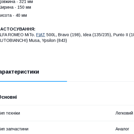
овжина - 321 мм
ирина - 150 мм
исота - 40 мм
ЗАСТОСУВАННЯ:
ALFA ROMEO MiTo.
FIAT
500L, Bravo (198), Idea (135/235), Punto II (
UTOBIANCHI) Musa, Ypsilon (843)
арактеристики
Основні
ип техніки
Легковий
ип запчастини
Аналог