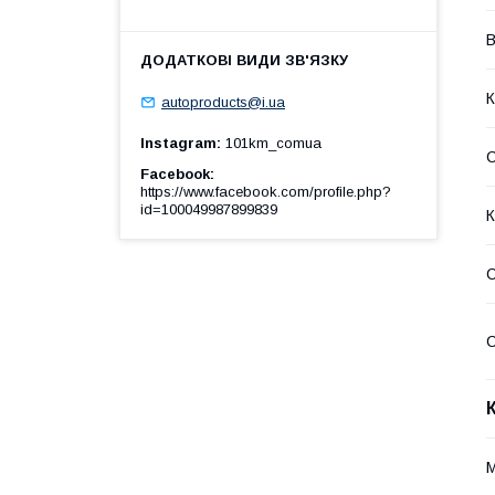
В
К
autoproducts@i.ua
Instagram
101km_comua
Facebook
https://www.facebook.com/profile.php?
id=100049987899839
К
С
С