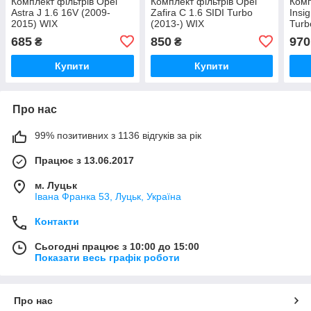
Комплект фільтрів Opel
Комплект фільтрів Opel
Комп
Astra J 1.6 16V (2009-
Zafira C 1.6 SIDI Turbo
Insi
2015) WIX
(2013-) WIX
Turb
685
850
970
₴
₴
Купити
Купити
Про нас
99% позитивних з 1136 відгуків за рік
Працює з 13.06.2017
м. Луцьк
Івана Франка 53, Луцьк, Україна
Контакти
Сьогодні працює з 10:00 до 15:00
Показати весь графік роботи
Про нас