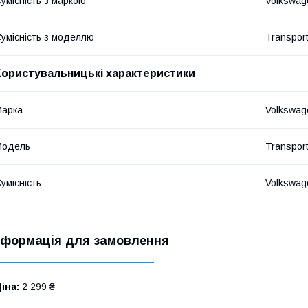
умісність з маркою
Volkswag
умісність з моделлю
Transport
Користувальницькі характеристики
Марка
Volkswag
Модель
Transpor
умісність
Volkswa
нформація для замовлення
іна:
2 299 ₴