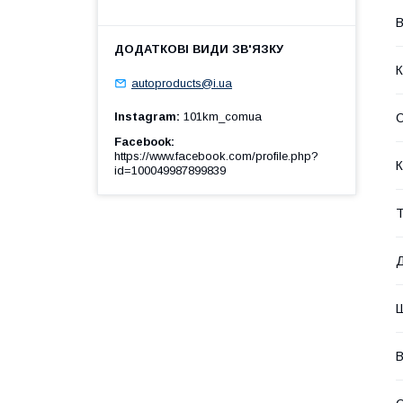
В
К
autoproducts@i.ua
Instagram
101km_comua
Facebook
https://www.facebook.com/profile.php?
К
id=100049987899839
Т
В