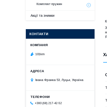
Комплект пружин
Акції та знижки
К
З
н
КОНТАКТИ
Я
101km
Х
Івана Франка 53, Луцьк, Україна
Т
Т
+380 (68) 217-42-52