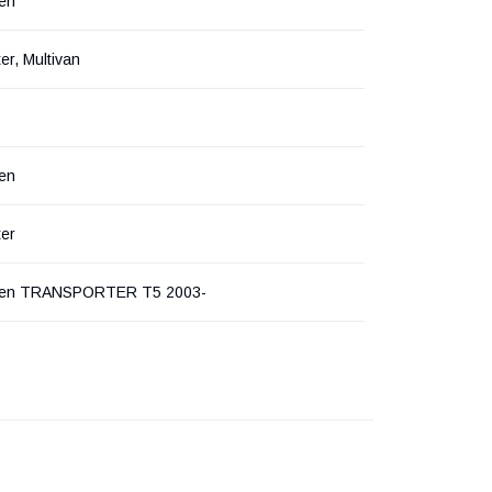
en
er, Multivan
en
ter
gen TRANSPORTER T5 2003-