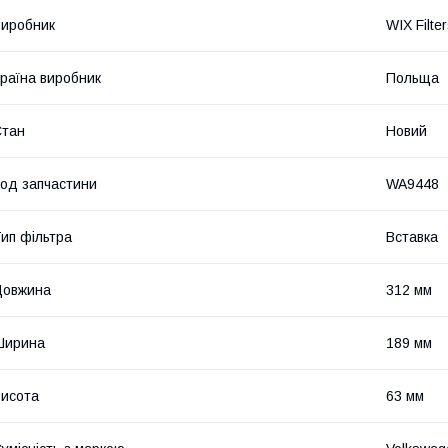
иробник
WIX Filte
раїна виробник
Польща
Стан
Новий
од запчастини
WA9448
ип фільтра
Вставка
Довжина
312 мм
Ширина
189 мм
исота
63 мм