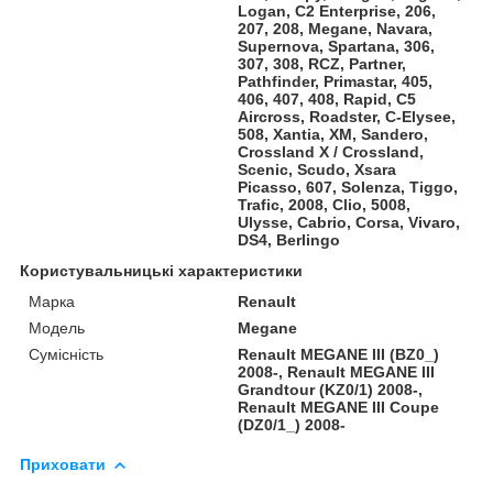
Logan, C2 Enterprise, 206,
207, 208, Megane, Navara,
Supernova, Spartana, 306,
307, 308, RCZ, Partner,
Pathfinder, Primastar, 405,
406, 407, 408, Rapid, C5
Aircross, Roadster, C-Elysee,
508, Xantia, XM, Sandero,
Crossland X / Crossland,
Scenic, Scudo, Xsara
Picasso, 607, Solenza, Tiggo,
Trafic, 2008, Clio, 5008,
Ulysse, Cabrio, Corsa, Vivaro,
DS4, Berlingo
Користувальницькі характеристики
Марка
Renault
Модель
Megane
Сумісність
Renault MEGANE III (BZ0_)
2008-, Renault MEGANE III
Grandtour (KZ0/1) 2008-,
Renault MEGANE III Coupe
(DZ0/1_) 2008-
Приховати