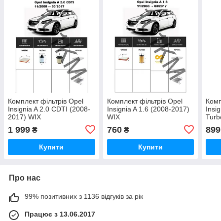
Комплект фільтрів Opel
Комплект фільтрів Opel
Комп
Insignia A 2.0 CDTI (2008-
Insignia A 1.6 (2008-2017)
Insi
2017) WIX
WIX
Turb
1 999
760
899
₴
₴
Купити
Купити
Про нас
99% позитивних з 1136 відгуків за рік
Працює з 13.06.2017