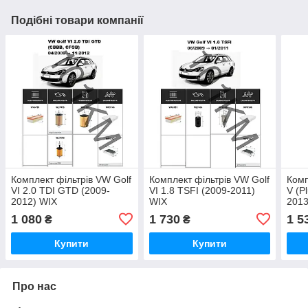
Подібні товари компанії
Комплект фільтрів VW Golf
Комплект фільтрів VW Golf
Комп
VI 2.0 TDI GTD (2009-
VI 1.8 TSFI (2009-2011)
V (P
2012) WIX
WIX
2013
1 080
1 730
1 5
₴
₴
Купити
Купити
Про нас