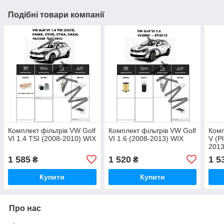
Подібні товари компанії
Комплект фільтрів VW Golf
Комплект фільтрів VW Golf
Комп
VI 1.4 TSI (2008-2010) WIX
VI 1.6 (2008-2013) WIX
V (P
2013
1 585
1 520
1 5
₴
₴
Купити
Купити
Про нас