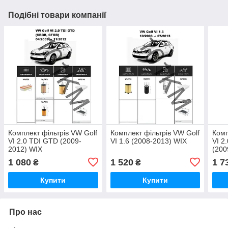
Подібні товари компанії
Комплект фільтрів VW Golf
Комплект фільтрів VW Golf
Комп
VI 2.0 TDI GTD (2009-
VI 1.6 (2008-2013) WIX
VI 2
2012) WIX
(200
1 080
1 520
1 7
₴
₴
Купити
Купити
Про нас