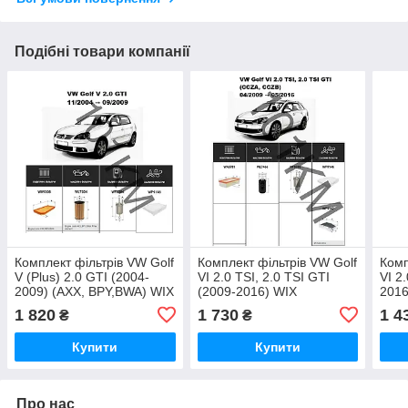
Подібні товари компанії
Комплект фільтрів VW Golf
Комплект фільтрів VW Golf
Комп
V (Plus) 2.0 GTI (2004-
VI 2.0 TSI, 2.0 TSI GTI
VI 2
2009) (AXX, BPY,BWA) WIX
(2009-2016) WIX
2016
1 820
1 730
1 4
₴
₴
Купити
Купити
Про нас