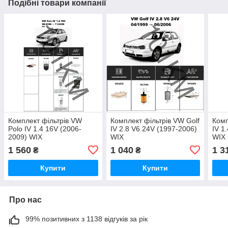
Подібні товари компанії
Комплект фільтрів VW
Комплект фільтрів VW Golf
Комп
Polo IV 1.4 16V (2006-
IV 2.8 V6 24V (1997-2006)
IV 1
2009) WIX
WIX
WIX
1 560
1 040
1 3
₴
₴
Купити
Купити
Про нас
99% позитивних з 1138 відгуків за рік