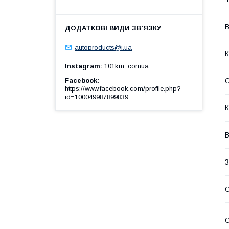
В
autoproducts@i.ua
К
Instagram
101km_comua
Facebook
https://www.facebook.com/profile.php?
id=100049987899839
К
В
З
С
С