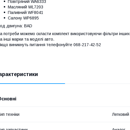
Повітряний WA6333
Масляний WL7203
Паливний WF8041
Салону WP6895
од двигуна: BAD
а потреби можемо скласти комплект використовуючи фільтри інших 
а інші марки та моделі авто.
кщо виникнуть питання телефонуйте 068-217-42-52
арактеристики
Основні
ип техніки
Легковий
ип запчастини
Аналог