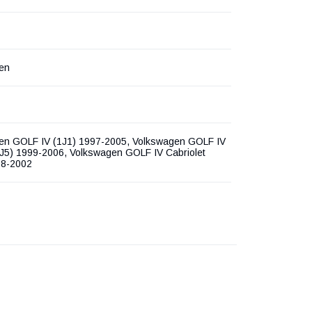
en
en GOLF IV (1J1) 1997-2005, Volkswagen GOLF IV
1J5) 1999-2006, Volkswagen GOLF IV Cabriolet
98-2002