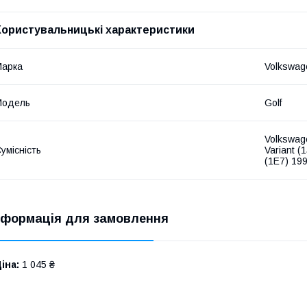
Користувальницькі характеристики
Марка
Volkswag
Модель
Golf
Volkswag
умісність
Variant (
(1E7) 19
нформація для замовлення
іна:
1 045 ₴