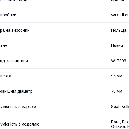
иробник
WIX Filte
раїна виробник
Польща
Стан
Новий
од запчастини
WL7203
исота
94 мм
овнішній діаметр
75 мм
умісність з маркою
Seat, Vol
Bora, Fox
умісність з моделлю
Octavia, 