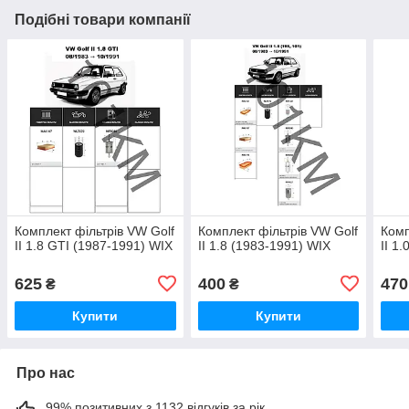
Подібні товари компанії
Комплект фільтрів VW Golf
Комплект фільтрів VW Golf
Комп
II 1.8 GTI (1987-1991) WIX
II 1.8 (1983-1991) WIX
II 1
625
400
470
₴
₴
Купити
Купити
Про нас
99% позитивних з 1132 відгуків за рік