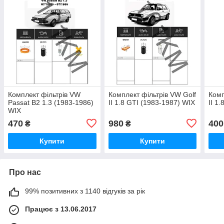
Комплект фільтрів VW
Комплект фільтрів VW Golf
Комп
Passat B2 1.3 (1983-1986)
II 1.8 GTI (1983-1987) WIX
II 1
WIX
470
980
400
₴
₴
Купити
Купити
Про нас
99% позитивних з 1140 відгуків за рік
Працює з 13.06.2017