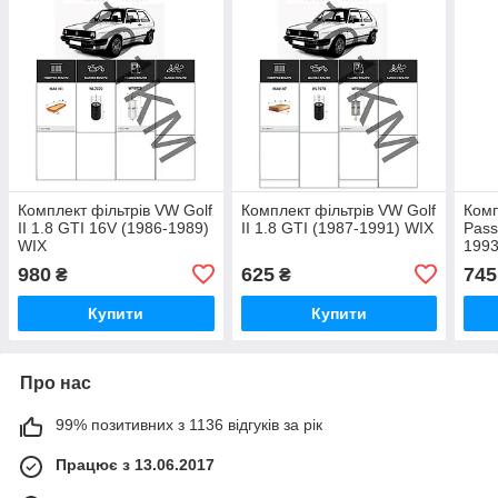
Комплект фільтрів VW Golf
Комплект фільтрів VW Golf
Комп
II 1.8 GTI 16V (1986-1989)
II 1.8 GTI (1987-1991) WIX
Pass
WIX
1993
980
625
745
₴
₴
Купити
Купити
Про нас
99% позитивних з 1136 відгуків за рік
Працює з 13.06.2017