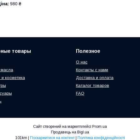
іна:
980 ₴
рные товары
Полезное
О нас
 масла
Контакты с нами
 и косметика
Доставка и оплата
тры
Каталог товаров
ссуары
FAQ
ь
Сайт створений на маркетплейсі
Prom.ua
Продавець на Bigl.ua
101km |
Поскаржитися на контент
|
Політика конфіденційності