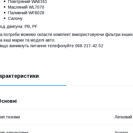
Повітряний WA6161
Масляний WL7070
Паливний WF8028
Салону
од двигуна: PB, PF
а потреби можемо скласти комплект використовуючи фільтри інших 
а інші марки та моделі авто.
кщо виникнуть питання телефонуйте 068-217-42-52
арактеристики
Основні
ип техніки
Легковий
ип запчастини
Аналог