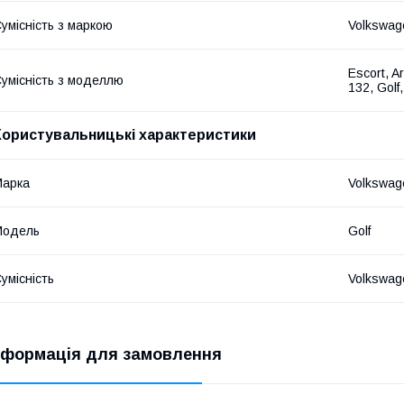
умісність з маркою
Volkswage
Escort, A
умісність з моделлю
132, Golf
Користувальницькі характеристики
Марка
Volkswag
Модель
Golf
умісність
Volkswag
нформація для замовлення