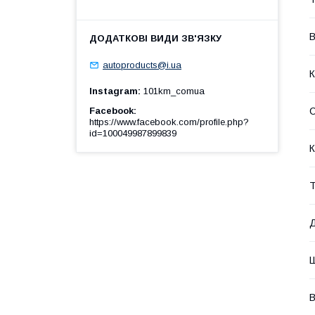
В
autoproducts@i.ua
К
Instagram
101km_comua
Facebook
https://www.facebook.com/profile.php?
id=100049987899839
К
Т
В