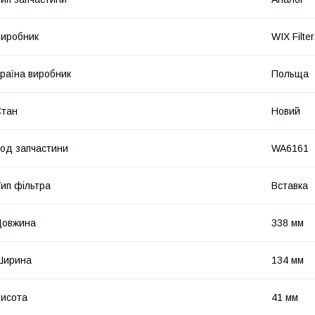
иробник
WIX Filte
раїна виробник
Польща
Стан
Новий
од запчастини
WA6161
ип фільтра
Вставка
Довжина
338 мм
Ширина
134 мм
исота
41 мм