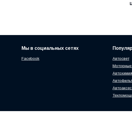
Ц
Мы в социальных сетях
Популя
Facebook
Автосвет
Моторные
Автохимия
Автофиль
Автоаксе
Техпомощ