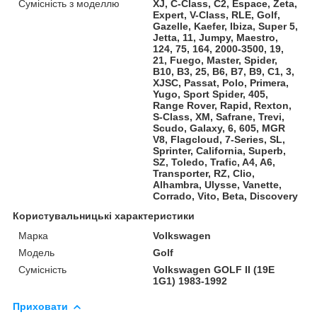
Сумісність з моделлю
XJ, C-Class, C2, Espace, Zeta,
Expert, V-Class, RLE, Golf,
Gazelle, Kaefer, Ibiza, Super 5,
Jetta, 11, Jumpy, Maestro,
124, 75, 164, 2000-3500, 19,
21, Fuego, Master, Spider,
B10, B3, 25, B6, B7, B9, C1, 3,
XJSC, Passat, Polo, Primera,
Yugo, Sport Spider, 405,
Range Rover, Rapid, Rexton,
S-Class, XM, Safrane, Trevi,
Scudo, Galaxy, 6, 605, MGR
V8, Flagcloud, 7-Series, SL,
Sprinter, California, Superb,
SZ, Toledo, Trafic, A4, A6,
Transporter, RZ, Clio,
Alhambra, Ulysse, Vanette,
Corrado, Vito, Beta, Discovery
Користувальницькі характеристики
Марка
Volkswagen
Модель
Golf
Сумісність
Volkswagen GOLF II (19E
1G1) 1983-1992
Приховати