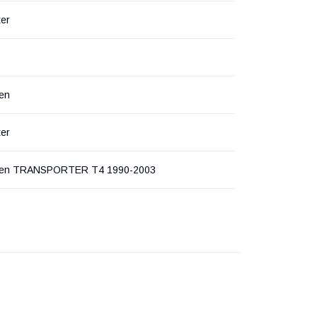
ter
en
ter
gen TRANSPORTER T4 1990-2003