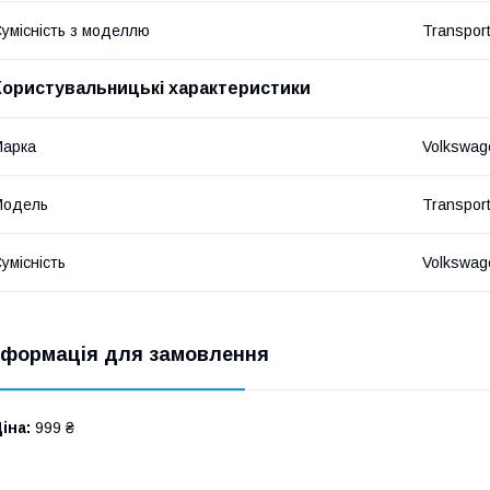
умісність з моделлю
Transpor
Користувальницькі характеристики
Марка
Volkswag
Модель
Transpor
умісність
Volkswa
нформація для замовлення
іна:
999 ₴