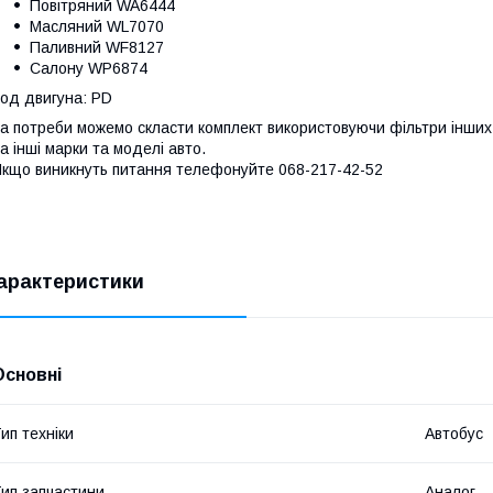
Повітряний WA6444
Масляний WL7070
Паливний WF8127
Салону WP6874
од двигуна: PD
а потреби можемо скласти комплект використовуючи фільтри інших 
а інші марки та моделі авто.
кщо виникнуть питання телефонуйте 068-217-42-52
арактеристики
Основні
ип техніки
Автобус
ип запчастини
Аналог