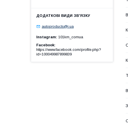
В
autoproducts@i.ua
К
Instagram
101km_comua
Facebook
https://www.facebook.com/profile.php?
id=100049987899839
К
Т
В
З
С