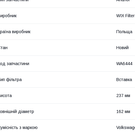
иробник
WIX Filte
раїна виробник
Польща
Стан
Новий
од запчастини
WA6444
ип фільтра
Вставка
исота
237 мм
овнішній діаметр
162 мм
умісність з маркою
Volkswag