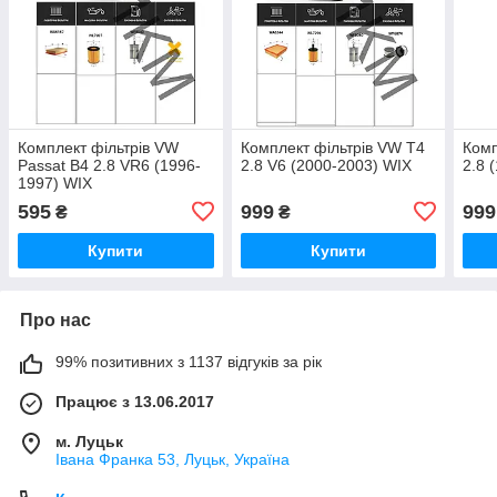
Комплект фільтрів VW
Комплект фільтрів VW T4
Комп
Passat B4 2.8 VR6 (1996-
2.8 V6 (2000-2003) WIX
2.8 
1997) WIX
595
999
999
₴
₴
Купити
Купити
Про нас
99% позитивних з 1137 відгуків за рік
Працює з 13.06.2017
м. Луцьк
Івана Франка 53, Луцьк, Україна