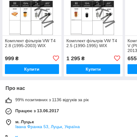
Комплект фільтрів VW T4
Комплект фільтрів VW T4
Комп
2.8 (1995-2003) WIX
2.5 (1990-1995) WIX
V (P
2013
999
1 295
655
₴
₴
Купити
Купити
Про нас
99% позитивних з 1136 відгуків за рік
Працює з 13.06.2017
м. Луцьк
Івана Франка 53, Луцьк, Україна