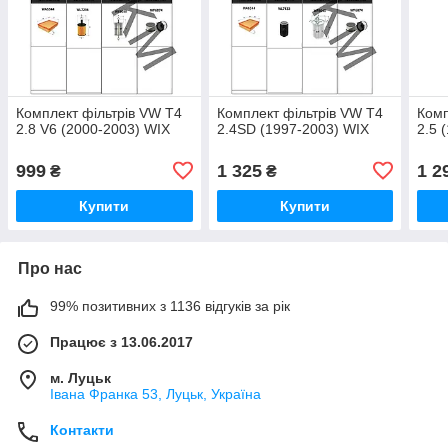
Комплект фільтрів VW T4
Комплект фільтрів VW T4
Комп
2.8 V6 (2000-2003) WIX
2.4SD (1997-2003) WIX
2.5 
999
1 325
1 2
₴
₴
Купити
Купити
Про нас
99% позитивних з 1136 відгуків за рік
Працює з 13.06.2017
м. Луцьк
Івана Франка 53, Луцьк, Україна
Контакти